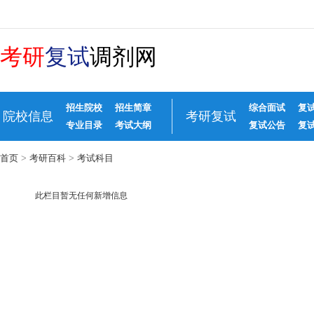
考研
复试
调剂网
招生院校
招生简章
综合面试
复
院校信息
考研复试
专业目录
考试大纲
复试公告
复
首页
>
考研百科
>
考试科目
此栏目暂无任何新增信息